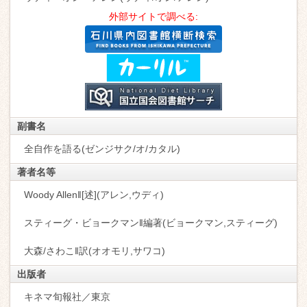
外部サイトで調べる:
副書名
全自作を語る(ゼンジサク/オ/カタル)
著者名等
Woody Allen‖[述](アレン,ウディ)
スティーグ・ビョークマン‖編著(ビョークマン,スティーグ)
大森/さわこ‖訳(オオモリ,サワコ)
出版者
キネマ旬報社／東京