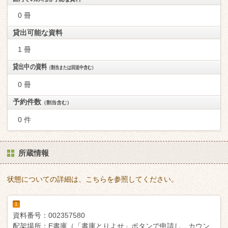
0 冊
貸出可能な資料
1 冊
貸出中の資料
（割当または回送中含む）
0 冊
予約件数
（割当含む）
0 件
所蔵情報
状態についての詳細は、こちらを参照してください。
1
資料番号：
002357580
配架場所：
E書庫（「書庫とりよせ」ボタンで申請し、カウン