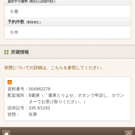
貸出中の資料
（割当または回送中含む）
0 冊
予約件数
（割当含む）
0 件
所蔵情報
状態についての詳細は、こちらを参照してください。
1
資料番号：
004982278
配架場所：
B書庫（「書庫とりよせ」ボタンで申請し、カウン
ターでお受け取りください。）
請求記号：
335.9/1193
状態：
在庫