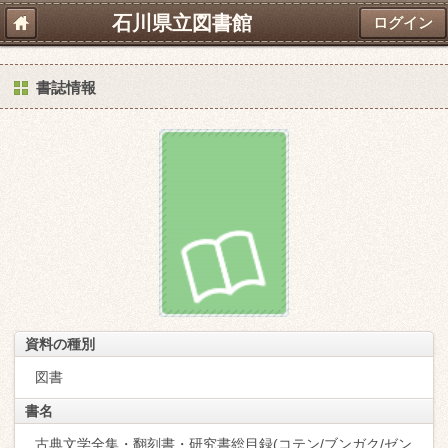
石川県立図書館
ログイン
書誌情報
資料の種別
図書
書名
古典文学全集・翻刻書・研究書総目録(コテン/ブンガク/ゼン