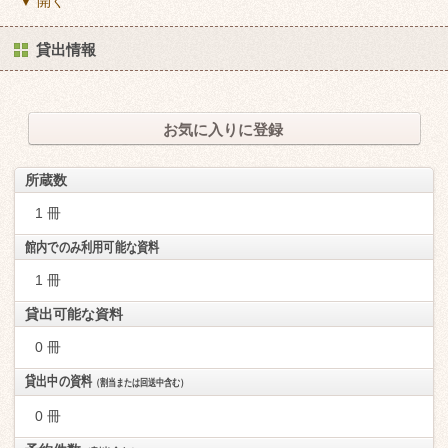
▼ 開く
貸出情報
お気に入りに登録
所蔵数
1 冊
館内でのみ利用可能な資料
1 冊
貸出可能な資料
0 冊
貸出中の資料
（割当または回送中含む）
0 冊