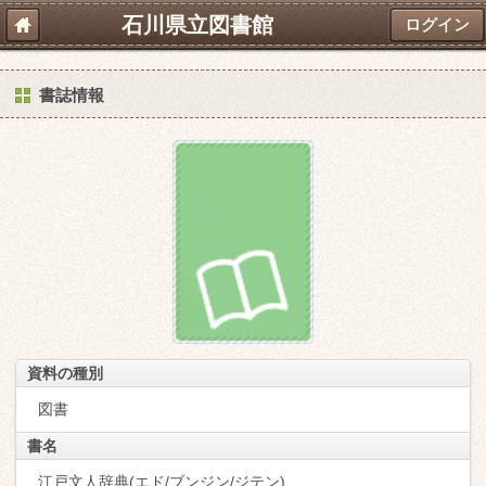
石川県立図書館
ログイン
書誌情報
資料の種別
図書
書名
江戸文人辞典(エド/ブンジン/ジテン)