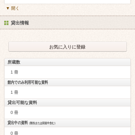
▼ 開く
貸出情報
お気に入りに登録
所蔵数
1 冊
館内でのみ利用可能な資料
1 冊
貸出可能な資料
0 冊
貸出中の資料
（割当または回送中含む）
0 冊