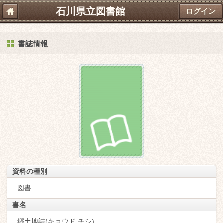
石川県立図書館
ログイン
書誌情報
資料の種別
図書
書名
郷土地誌(キョウド チシ)