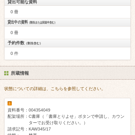
貸出可能な資料
0 冊
貸出中の資料
（割当または回送中含む）
0 冊
予約件数
（割当含む）
0 件
所蔵情報
状態についての詳細は、こちらを参照してください。
1
資料番号：
004354049
配架場所：
C書庫（「書庫とりよせ」ボタンで申請し、カウン
ターでお受け取りください。）
請求記号：
KAW345/17