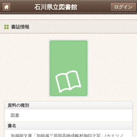
石川県立図書館
ログイン
書誌情報
資料の種別
図書
書名
加越能文庫「加能越三箇国高物成帳村御印之写」(カエツノ