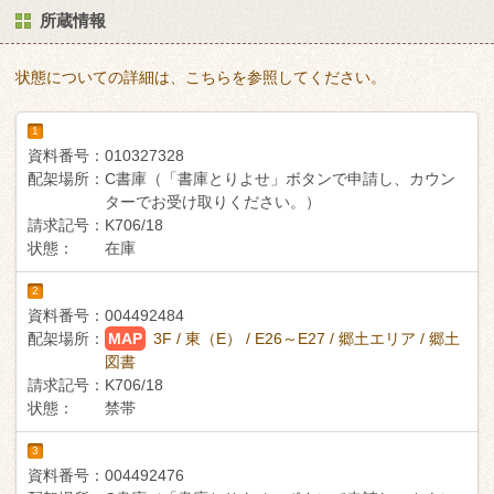
所蔵情報
状態についての詳細は、こちらを参照してください。
1
資料番号：
010327328
配架場所：
C書庫（「書庫とりよせ」ボタンで申請し、カウン
ターでお受け取りください。）
請求記号：
K706/18
状態：
在庫
2
資料番号：
004492484
配架場所：
MAP
3F / 東（E） / E26～E27 / 郷土エリア / 郷土
図書
請求記号：
K706/18
状態：
禁帯
3
資料番号：
004492476