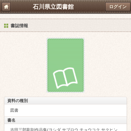
石川県立図書館
ログイン
書誌情報
資料の種別
図書
書名
吉田三郎彫刻作品集(ヨシダ サブロウ チョウコク サクヒン