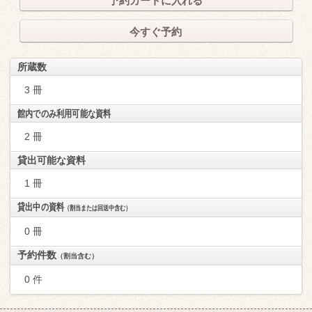
予約カートに入れる
今すぐ予約
所蔵数
3 冊
館内でのみ利用可能な資料
2 冊
貸出可能な資料
1 冊
貸出中の資料
（割当または回送中含む）
0 冊
予約件数
（割当含む）
0 件