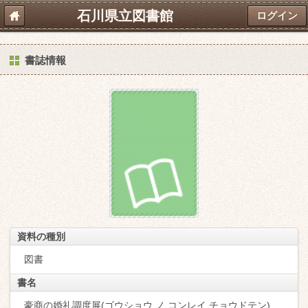
石川県立図書館
ログイン
書誌情報
資料の種別
図書
書名
豪商の婚礼調度展(ゴウショウ ノ コンレイ チョウドテン)