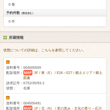
0 冊
予約件数
（割当含む）
0 件
所蔵情報
状態についての詳細は、こちらを参照してください。
1
資料番号：
004505509
配架場所：
MAP
3F / 東（E） / E26～E27 / 郷土エリア / 郷土
図書
請求記号：
K752/35/93-2
状態：
在庫
2
資料番号：
004505491
配架場所：
MAP
1F / 北（N） / 里の恵み・文化の香り～石川