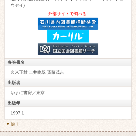
ウセイ)
外部サイトで調べる:
各巻書名
久米正雄 土井晩翠 斎藤茂吉
出版者
ゆまに書房／東京
出版年
1997.1
▼ 開く