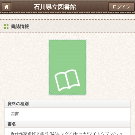
石川県立図書館
ログイン
書誌情報
資料の種別
図書
書名
近代作家追悼文集成 34(キンダイ/サッカ/ツイトウブン/シュ