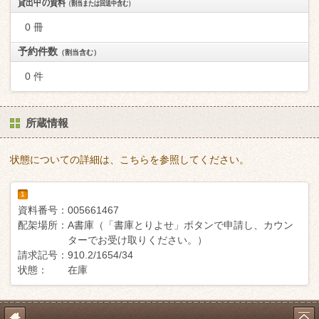
貸出中の資料
（割当または回送中含む）
0 冊
予約件数
（割当含む）
0 件
所蔵情報
状態についての詳細は、こちらを参照してください。
1
資料番号：
005661467
配架場所：
A書庫（「書庫とりよせ」ボタンで申請し、カウン
ターでお受け取りください。）
請求記号：
910.2/1654/34
状態：
在庫