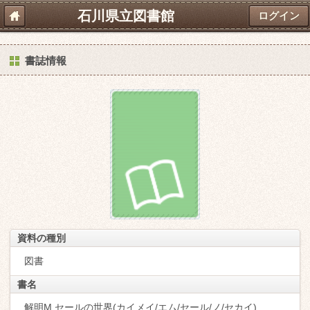
石川県立図書館
ログイン
書誌情報
資料の種別
図書
書名
解明M.セールの世界(カイメイ/エム/セール/ノ/セカイ)