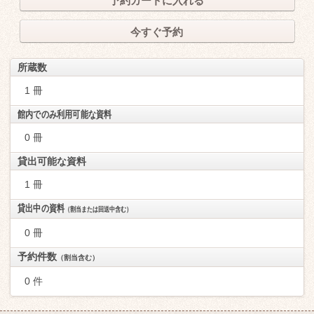
予約カートに入れる
今すぐ予約
所蔵数
1 冊
館内でのみ利用可能な資料
0 冊
貸出可能な資料
1 冊
貸出中の資料
（割当または回送中含む）
0 冊
予約件数
（割当含む）
0 件