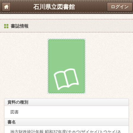
石川県立図書館
ログイン
書誌情報
資料の種別
図書
書名
地方財政統計年報 昭和37年度(チホウ/ザイセイ/トウケイ/ネ