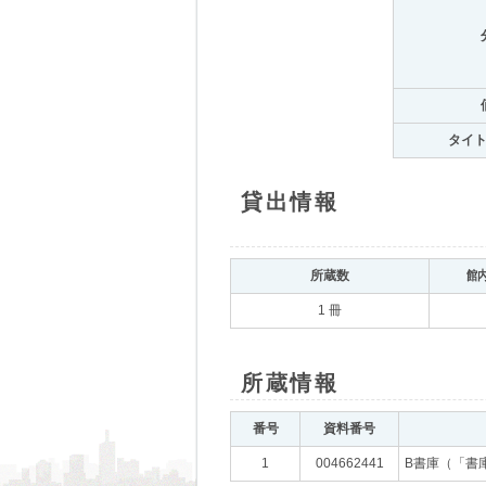
タイ
貸出情報
所蔵数
館
1 冊
所蔵情報
番号
資料番号
1
004662441
B書庫（「書