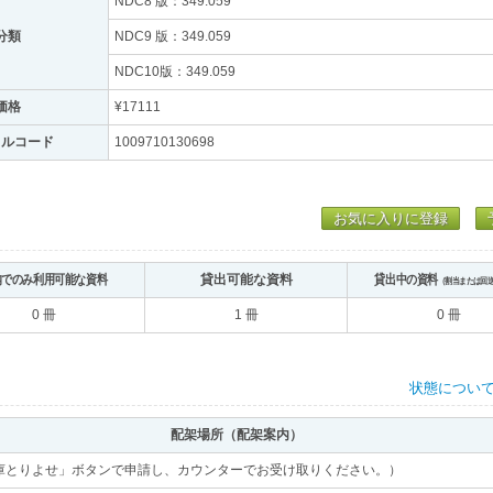
NDC8 版：349.059
分類
NDC9 版：349.059
NDC10版：349.059
価格
¥17111
トルコード
1009710130698
お気に入りに登録
内でのみ利用可能な資料
貸出可能な資料
貸出中の資料
（割当または回
0 冊
1 冊
0 冊
状態につい
配架場所（配架案内）
庫とりよせ」ボタンで申請し、カウンターでお受け取りください。）