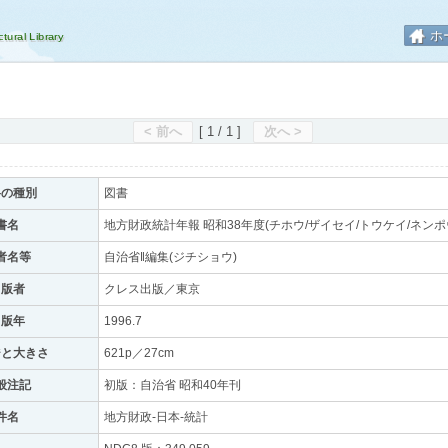
ホ
< 前へ
[ 1 / 1 ]
次へ >
料の種別
図書
書名
地方財政統計年報 昭和38年度(チホウ/ザイセイ/トウケイ/ネンポ
者名等
自治省‖編集(ジチショウ)
出版者
クレス出版／東京
出版年
1996.7
ジと大きさ
621p／27cm
般注記
初版：自治省 昭和40年刊
件名
地方財政-日本-統計