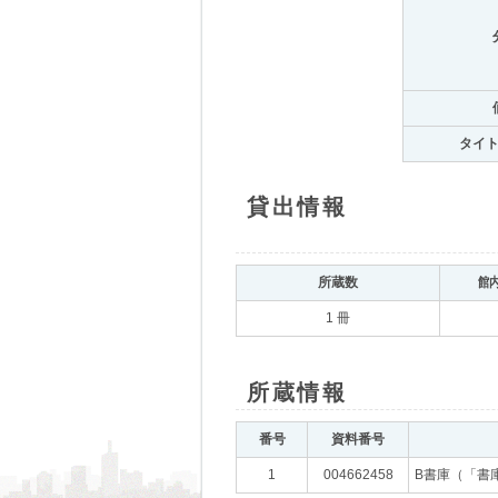
タイ
貸出情報
所蔵数
館
1 冊
所蔵情報
番号
資料番号
1
004662458
B書庫（「書