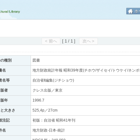
ホ
< 前へ
[ 1 / 1 ]
次へ >
料の種別
図書
書名
地方財政統計年報 昭和39年度(チホウ/ザイセイ/トウケイ/ネンポ
者名等
自治省‖編集(ジチショウ)
出版者
クレス出版／東京
出版年
1996.7
ジと大きさ
525,4p／27cm
般注記
初版：自治省 昭和41年刊
件名
地方財政-日本-統計