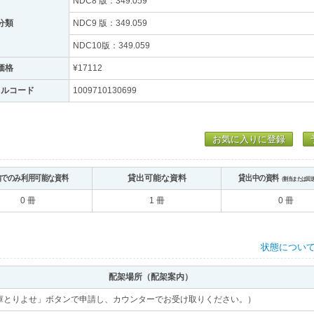
NDC8 版：349.059
分類
NDC9 版：349.059
NDC10版：349.059
価格
¥17112
トルコード
1009710130699
お気に入りに登録
内でのみ利用可能な資料
貸出可能な資料
貸出中の資料
（割当または回
0 冊
1 冊
0 冊
状態につい
配架場所（配架案内）
庫とりよせ」ボタンで申請し、カウンターでお受け取りください。）