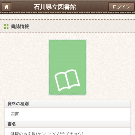
石川県立図書館
ログイン
書誌情報
資料の種別
図書
書名
健康の地図帳(ケンコウ/ノ/チズチョウ)