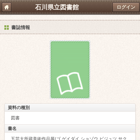
石川県立図書館
ログイン
書誌情報
資料の種別
図書
書名
五芸大所蔵美術作品展(ゴ ゲイダイ ショゾウ ビジュツ サク