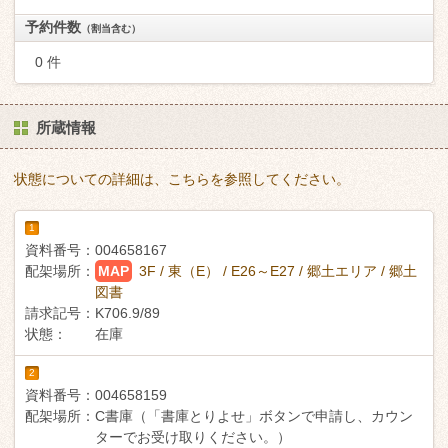
予約件数
（割当含む）
0 件
所蔵情報
状態についての詳細は、こちらを参照してください。
1
資料番号：
004658167
配架場所：
MAP
3F / 東（E） / E26～E27 / 郷土エリア / 郷土
図書
請求記号：
K706.9/89
状態：
在庫
2
資料番号：
004658159
配架場所：
C書庫（「書庫とりよせ」ボタンで申請し、カウン
ターでお受け取りください。）