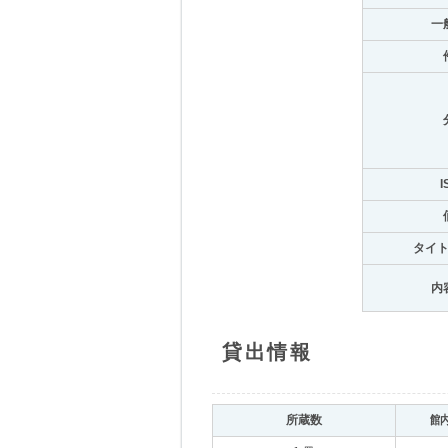
一
I
タイ
内
貸出情報
所蔵数
館