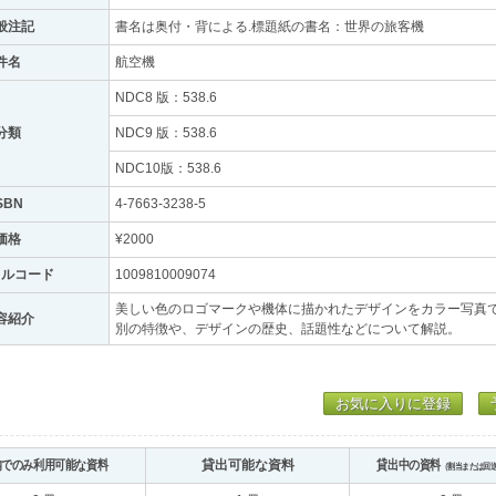
般注記
書名は奥付・背による.標題紙の書名：世界の旅客機
件名
航空機
NDC8 版：538.6
分類
NDC9 版：538.6
NDC10版：538.6
SBN
4-7663-3238-5
価格
¥2000
トルコード
1009810009074
美しい色のロゴマークや機体に描かれたデザインをカラー写真
容紹介
別の特徴や、デザインの歴史、話題性などについて解説。
お気に入りに登録
内でのみ利用可能な資料
貸出可能な資料
貸出中の資料
（割当または回