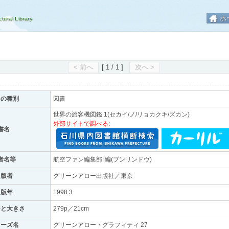
ホ
< 前へ
[ 1 / 1 ]
次へ >
料の種別
図書
世界の旅客機図鑑 1(セカイ/ノ/リョカクキ/ズカン)
外部サイトで調べる:
書名
者名等
航空ファン編集部‖編(ブンリンドウ)
出版者
グリーンアロー出版社／東京
出版年
1998.3
ジと大きさ
279p／21cm
リーズ名
グリーンアロー・グラフィティ 27