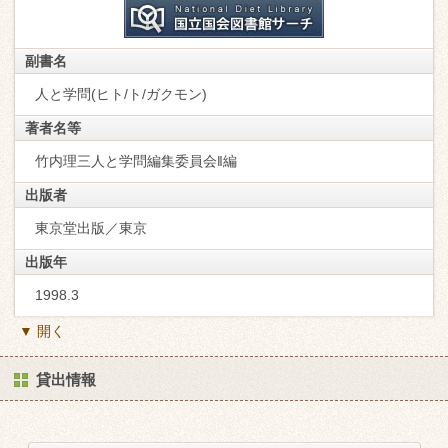
副書名
人と学問(ヒト/ト/ガクモン)
著者名等
竹内理三人と学問編集委員会‖編
出版者
東京堂出版／東京
出版年
1998.3
▼ 開く
貸出情報