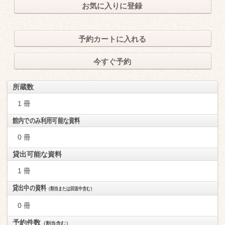
お気に入りに登録
予約カートに入れる
今すぐ予約
所蔵数
1 冊
館内でのみ利用可能な資料
0 冊
貸出可能な資料
1 冊
貸出中の資料
（割当または回送中含む）
0 冊
予約件数
（割当含む）