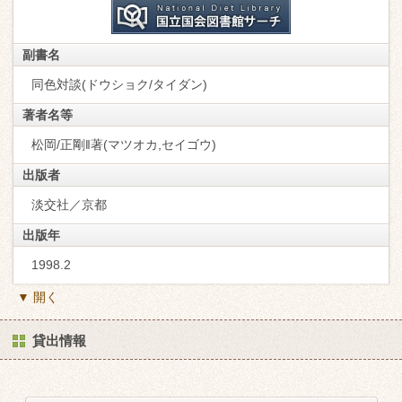
副書名
同色対談(ドウショク/タイダン)
著者名等
松岡/正剛‖著(マツオカ,セイゴウ)
出版者
淡交社／京都
出版年
1998.2
▼ 開く
貸出情報