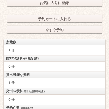
お気に入りに登録
予約カートに入れる
今すぐ予約
所蔵数
1 冊
館内でのみ利用可能な資料
0 冊
貸出可能な資料
1 冊
貸出中の資料
（割当または回送中含む）
0 冊
予約件数
（割当含む）