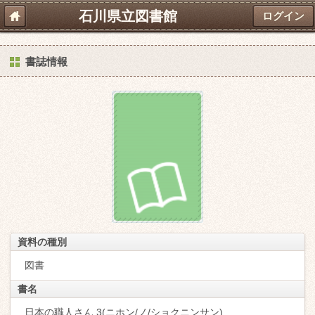
石川県立図書館
ログイン
書誌情報
資料の種別
図書
書名
日本の職人さん 3(ニホン/ノ/ショクニンサン)