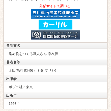
外部サイトで調べる:
各巻書名
染め物をつくる職人さん 京友禅
著者名等
金田/昌司‖監修(カネダ,マサシ)
出版者
ポプラ社／東京
出版年
1998.4