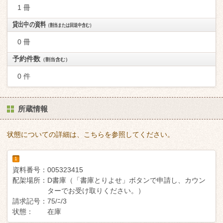
1 冊
貸出中の資料
（割当または回送中含む）
0 冊
予約件数
（割当含む）
0 件
所蔵情報
状態についての詳細は、こちらを参照してください。
1
資料番号：
005323415
配架場所：
D書庫（「書庫とりよせ」ボタンで申請し、カウン
ターでお受け取りください。）
請求記号：
75/ﾆ/3
状態：
在庫