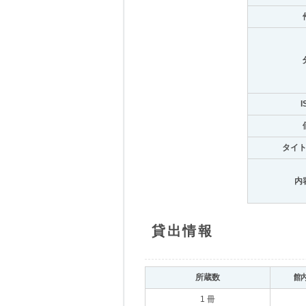
I
タイ
内
貸出情報
所蔵数
館
1 冊