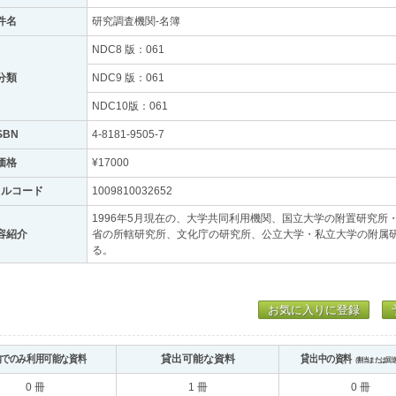
件名
研究調査機関-名簿
NDC8 版：061
分類
NDC9 版：061
NDC10版：061
SBN
4-8181-9505-7
価格
¥17000
トルコード
1009810032652
1996年5月現在の、大学共同利用機関、国立大学の附置研究
容紹介
省の所轄研究所、文化庁の研究所、公立大学・私立大学の附属
る。
お気に入りに登録
内でのみ利用可能な資料
貸出可能な資料
貸出中の資料
（割当または回
0 冊
1 冊
0 冊