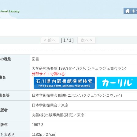
ホ
< 前へ
[ 1 / 1 ]
次へ >
料の種別
図書
大学研究所要覧 1997(ダイガク/ケンキュウジョ/ヨウラン)
外部サイトで調べる:
書名
者名等
日本学術振興会‖編集(ニホン/ガクジュツ/シンコウカイ)
日本学術振興会／東京
出版者
丸善(株)出版事業部(発売)／東京
出版年
1997.3
ジと大きさ
1182p／27cm