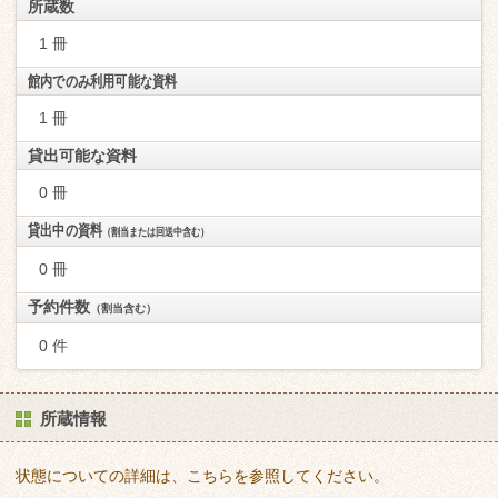
所蔵数
1 冊
館内でのみ利用可能な資料
1 冊
貸出可能な資料
0 冊
貸出中の資料
（割当または回送中含む）
0 冊
予約件数
（割当含む）
0 件
所蔵情報
状態についての詳細は、こちらを参照してください。