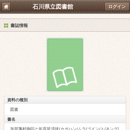
石川県立図書館
ログイン
書誌情報
資料の種別
図書
書名
加賀藩村御印と年貢皆済状(カガハン/ムラ/ゴイン/ト/ネング/