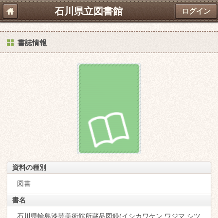
石川県立図書館
ログイン
書誌情報
資料の種別
図書
書名
石川県輪島漆芸美術館所蔵品図録(イシカワケン ワジマ シツ