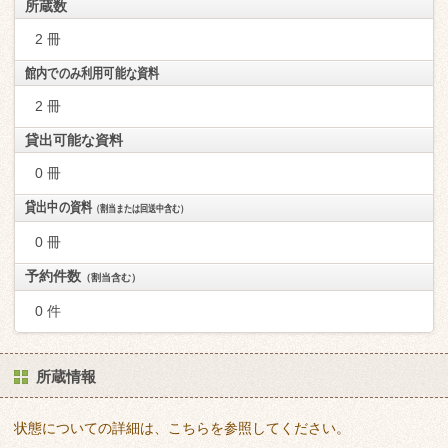
所蔵数
2 冊
館内でのみ利用可能な資料
2 冊
貸出可能な資料
0 冊
貸出中の資料
（割当または回送中含む）
0 冊
予約件数
（割当含む）
0 件
所蔵情報
状態についての詳細は、こちらを参照してください。