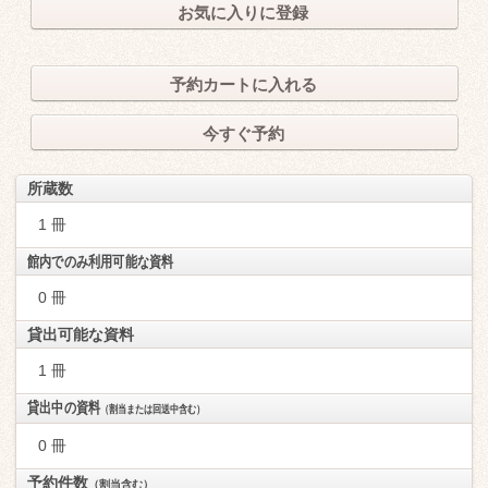
お気に入りに登録
予約カートに入れる
今すぐ予約
所蔵数
1 冊
館内でのみ利用可能な資料
0 冊
貸出可能な資料
1 冊
貸出中の資料
（割当または回送中含む）
0 冊
予約件数
（割当含む）