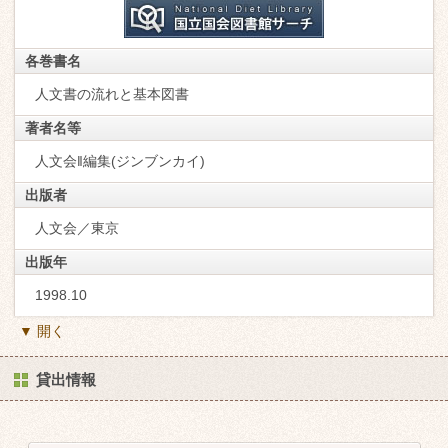
各巻書名
人文書の流れと基本図書
著者名等
人文会‖編集(ジンブンカイ)
出版者
人文会／東京
出版年
1998.10
▼ 開く
貸出情報