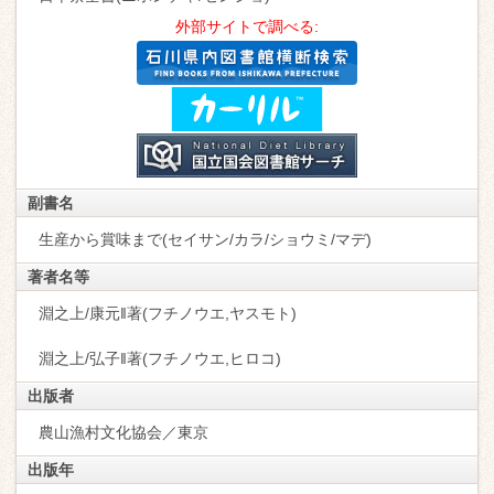
外部サイトで調べる:
副書名
生産から賞味まで(セイサン/カラ/ショウミ/マデ)
著者名等
淵之上/康元‖著(フチノウエ,ヤスモト)
淵之上/弘子‖著(フチノウエ,ヒロコ)
出版者
農山漁村文化協会／東京
出版年