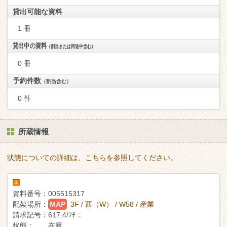
貸出可能な資料
1 冊
貸出中の資料
（割当または回送中含む）
0 冊
予約件数
（割当含む）
0 件
所蔵情報
状態についての詳細は、こちらを参照してください。
1
資料番号：
005515317
配架場所：
MAP
3F / 西（W） / W58 / 産業
請求記号：
617.4/ﾌﾁ ﾆ
状態：
在庫