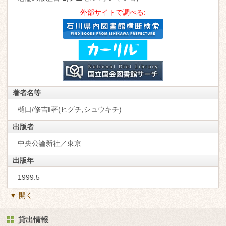
外部サイトで調べる:
著者名等
樋口/修吉‖著(ヒグチ,シュウキチ)
出版者
中央公論新社／東京
出版年
1999.5
▼ 開く
貸出情報