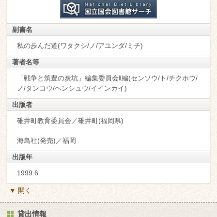
副書名
私の歩んだ道(ワタクシ/ノ/アユンダ/ミチ)
著者名等
「戦争と筑豊の炭坑」編集委員会‖編(センソウ/ト/チクホウ/
ノ/タンコウ/ヘンシュウ/イインカイ)
出版者
碓井町教育委員会／碓井町(福岡県)
海鳥社(発売)／福岡
出版年
1999.6
▼ 開く
貸出情報