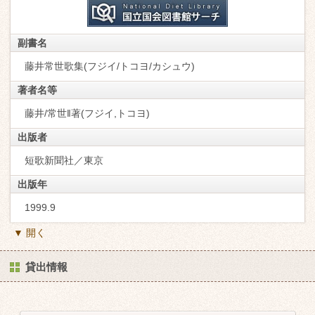
副書名
藤井常世歌集(フジイ/トコヨ/カシュウ)
著者名等
藤井/常世‖著(フジイ,トコヨ)
出版者
短歌新聞社／東京
出版年
1999.9
▼ 開く
貸出情報