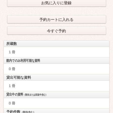
お気に入りに登録
予約カートに入れる
今すぐ予約
所蔵数
1 冊
館内でのみ利用可能な資料
0 冊
貸出可能な資料
1 冊
貸出中の資料
（割当または回送中含む）
0 冊
予約件数
（割当含む）