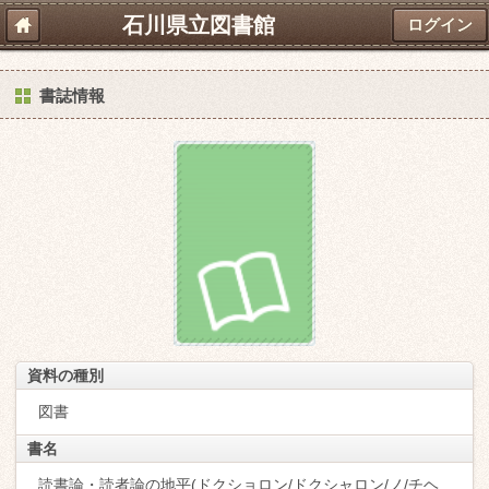
石川県立図書館
ログイン
書誌情報
資料の種別
図書
書名
読書論・読者論の地平(ドクショロン/ドクシャロン/ノ/チヘ