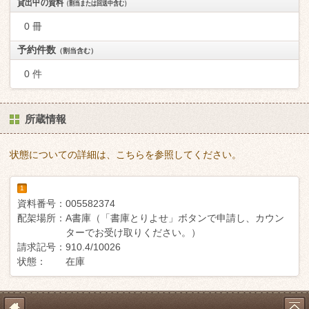
貸出中の資料
（割当または回送中含む）
0 冊
予約件数
（割当含む）
0 件
所蔵情報
状態についての詳細は、こちらを参照してください。
1
資料番号：
005582374
配架場所：
A書庫（「書庫とりよせ」ボタンで申請し、カウン
ターでお受け取りください。）
請求記号：
910.4/10026
状態：
在庫