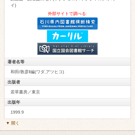
イ)
外部サイトで調べる:
著者名等
和田/敦彦‖編(ワダ,アツヒコ)
出版者
若草書房／東京
出版年
1999.9
▼ 開く