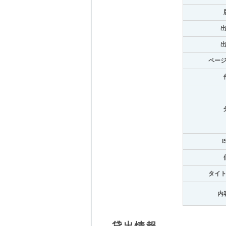
ペー
I
タイ
内