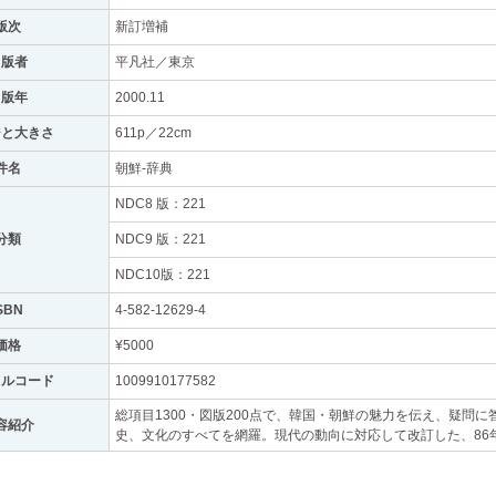
版次
新訂増補
出版者
平凡社／東京
出版年
2000.11
ジと大きさ
611p／22cm
件名
朝鮮-辞典
NDC8 版：221
分類
NDC9 版：221
NDC10版：221
SBN
4-582-12629-4
価格
¥5000
トルコード
1009910177582
総項目1300・図版200点で、韓国・朝鮮の魅力を伝え、疑問
容紹介
史、文化のすべてを網羅。現代の動向に対応して改訂した、86