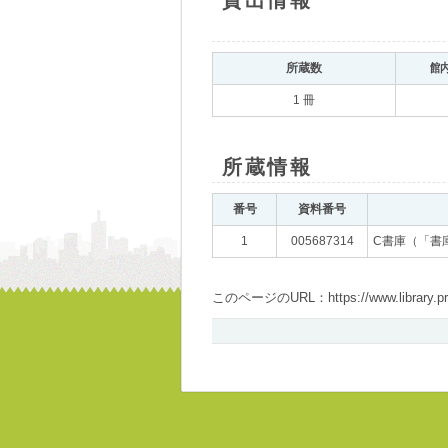
貸出情報
所蔵数
館
1 冊
所蔵情報
番号
資料番号
1
005687314
C書庫（「書
このページのURL：https://www.library.pref.i