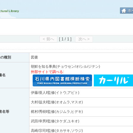
ホ
< 前へ
[ 1 / 1 ]
次へ >
料の種別
図書
朝鮮を知る事典(チョウセン/オ/シル/ジテン)
外部サイトで調べる:
書名
伊藤/亜人‖監修(イトウ,アビト)
大村/益夫‖監修(オオムラ,マスオ)
者名等
梶村/秀樹‖監修(カジムラ,ヒデキ)
武田/幸男‖監修(タケダ,ユキオ)
高崎/宗司‖監修(タカサキ,ソウジ)