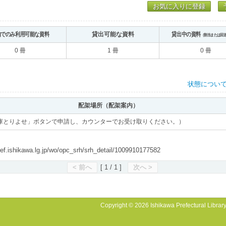
お気に入りに登録
内でのみ利用可能な資料
貸出可能な資料
貸出中の資料
（割当または回
0 冊
1 冊
0 冊
状態につい
配架場所（配架案内）
庫とりよせ」ボタンで申請し、カウンターでお受け取りください。）
shikawa.lg.jp/wo/opc_srh/srh_detail/1009910177582
< 前へ
[ 1 / 1 ]
次へ >
Copyright © 2026 Ishikawa Prefectural Library.