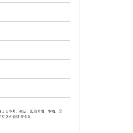
に答える事典。生活、風俗習慣、事物、歴
年初版の新訂増補版。