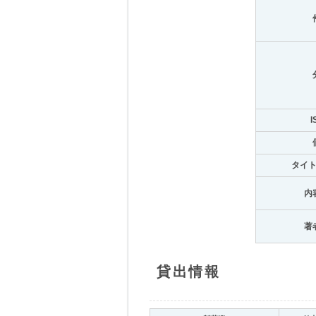
I
タイ
内
著
貸出情報