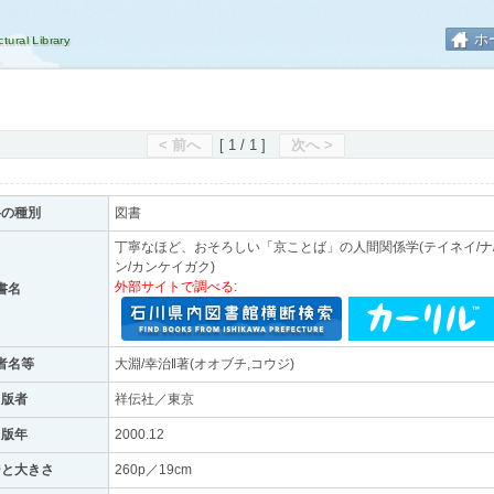
ホ
< 前へ
[ 1 / 1 ]
次へ >
料の種別
図書
丁寧なほど、おそろしい「京ことば」の人間関係学(テイネイ/ナ/
ン/カンケイガク)
外部サイトで調べる:
書名
者名等
大淵/幸治‖著(オオブチ,コウジ)
出版者
祥伝社／東京
出版年
2000.12
ジと大きさ
260p／19cm