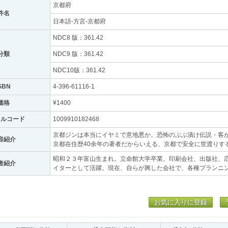
京都府
件名
日本語-方言-京都府
NDC8 版：361.42
分類
NDC9 版：361.42
NDC10版：361.42
SBN
4-396-61116-1
価格
¥1400
トルコード
1009910182468
京都ジンは本当にイヤミで意地悪か。恐怖のぶぶ漬け伝説・客
容紹介
京都在住歴40余年の著者だからいえる、京都で安全に世渡りす
昭和２３年富山生まれ。立命館大学卒業。印刷会社、出版社、
者紹介
イターとして活躍。現在、自らが興した会社で、各種プランニ
お気に入りに登録