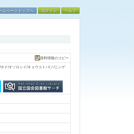
ームページトップへ
ログイン
ヘルプ
資料情報のコピー
ホド/オソロシイ/キョウコトバ/ノ/ニンゲ