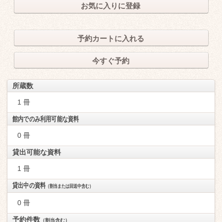
お気に入りに登録
予約カートに入れる
今すぐ予約
所蔵数
1 冊
館内でのみ利用可能な資料
0 冊
貸出可能な資料
1 冊
貸出中の資料
（割当または回送中含む）
0 冊
予約件数
（割当含む）