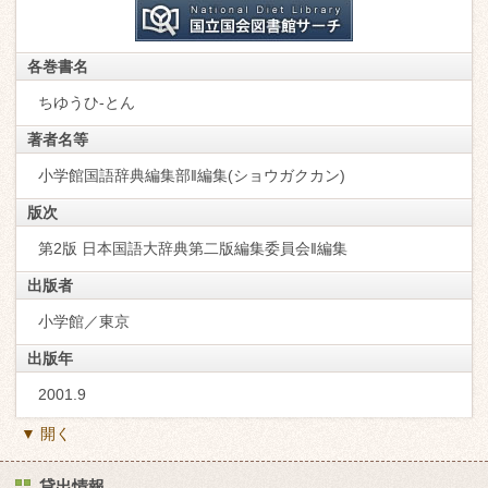
各巻書名
ちゆうひ-とん
著者名等
小学館国語辞典編集部‖編集(ショウガクカン)
版次
第2版 日本国語大辞典第二版編集委員会‖編集
出版者
小学館／東京
出版年
2001.9
▼ 開く
貸出情報