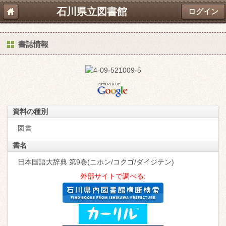
石川県立図書館
ログイン
書誌情報
資料の種別
図書
書名
日本国語大辞典 第9巻(ニホン/コクゴ/ダイジテン)
外部サイトで調べる: