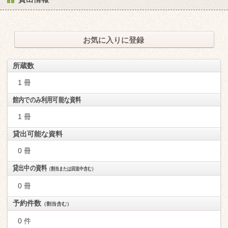
お気に入りに登録
所蔵数
1 冊
館内でのみ利用可能な資料
1 冊
貸出可能な資料
0 冊
貸出中の資料
（割当または回送中含む）
0 冊
予約件数
（割当含む）
0 件