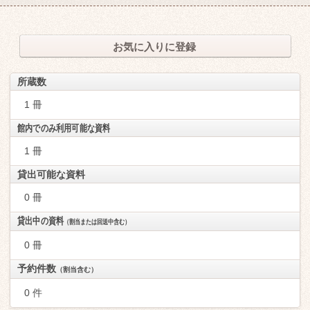
お気に入りに登録
所蔵数
1 冊
館内でのみ利用可能な資料
1 冊
貸出可能な資料
0 冊
貸出中の資料
（割当または回送中含む）
0 冊
予約件数
（割当含む）
0 件