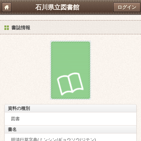
石川県立図書館
ログイン
書誌情報
資料の種別
図書
書名
明清行草字典(ミンシン/ギョウソウ/ジテン)