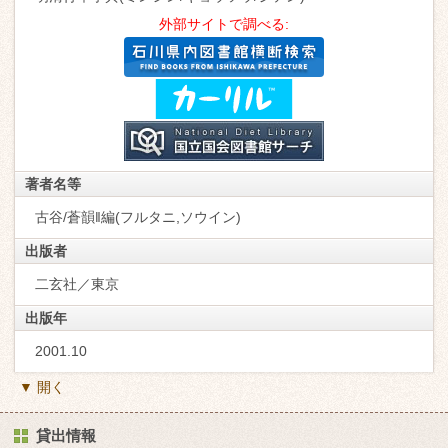
外部サイトで調べる:
著者名等
古谷/蒼韻‖編(フルタニ,ソウイン)
出版者
二玄社／東京
出版年
2001.10
▼ 開く
貸出情報