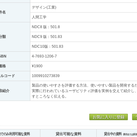
デザイン(工業)
件名
人間工学
NDC8 版：501.8
分類
NDC9 版：501.83
NDC10版：501.83
SBN
4-7693-1206-7
価格
¥1900
トルコード
1009910273839
製品の使いやすさを評価する方法、使いやすい製品を開発する
容紹介
実際に行われているユーザビリティ評価を実例を交えて紹介し
すところなく伝える。
お気に入りに登録
内でのみ利用可能な資料
貸出可能な資料
貸出中の資料
（割当または回