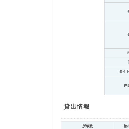
I
タイ
内
貸出情報
所蔵数
館