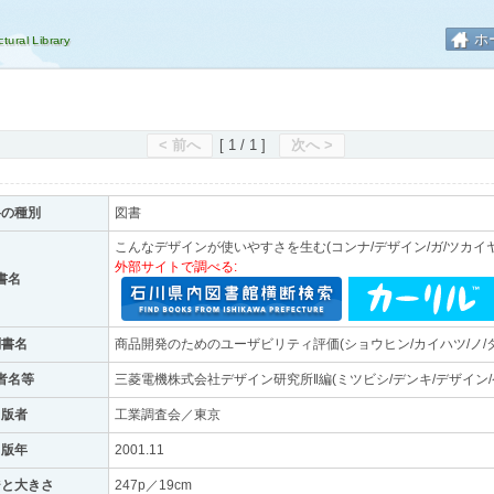
ホ
< 前へ
[ 1 / 1 ]
次へ >
料の種別
図書
こんなデザインが使いやすさを生む(コンナ/デザイン/ガ/ツカイヤ
外部サイトで調べる:
書名
副書名
商品開発のためのユーザビリティ評価(ショウヒン/カイハツ/ノ/タ
者名等
三菱電機株式会社デザイン研究所‖編(ミツビシ/デンキ/デザイン/
出版者
工業調査会／東京
出版年
2001.11
ジと大きさ
247p／19cm