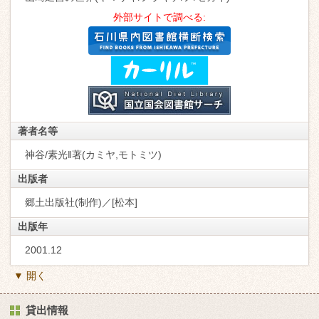
外部サイトで調べる:
著者名等
神谷/素光‖著(カミヤ,モトミツ)
出版者
郷土出版社(制作)／[松本]
出版年
2001.12
▼ 開く
貸出情報