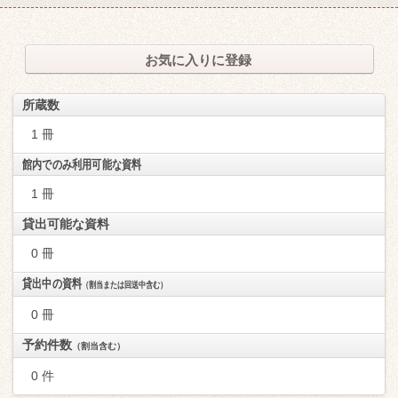
お気に入りに登録
所蔵数
1 冊
館内でのみ利用可能な資料
1 冊
貸出可能な資料
0 冊
貸出中の資料
（割当または回送中含む）
0 冊
予約件数
（割当含む）
0 件