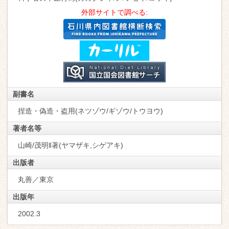
外部サイトで調べる:
副書名
捏造・偽造・盗用(ネツゾウ/ギゾウ/トウヨウ)
著者名等
山崎/茂明‖著(ヤマザキ,シゲアキ)
出版者
丸善／東京
出版年
2002.3