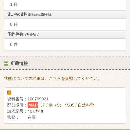
1 冊
貸出中の資料
（割当または回送中含む）
0 冊
予約件数
（割当含む）
0 件
所蔵情報
状態についての詳細は、こちらを参照してください。
1
資料番号：
100709021
配架場所：
MAP
3F / 南（S） / S35 / 自然科学
請求記号：
407/ﾔﾏ ｶ
状態：
在庫