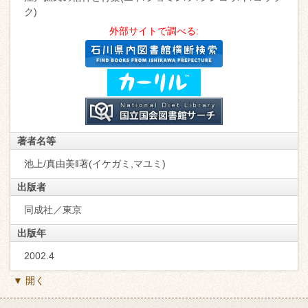
ク)
外部サイトで調べる:
著者名等
池上/真由美‖著(イケガミ,マユミ)
出版者
同成社／東京
出版年
2002.4
▼ 開く