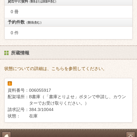
貸出中の資料
（割当または回送中含む）
0 冊
予約件数
（割当含む）
0 件
所蔵情報
状態についての詳細は、こちらを参照してください。
1
資料番号：
006055917
配架場所：
B書庫（「書庫とりよせ」ボタンで申請し、カウン
ターでお受け取りください。）
請求記号：
384.3/10044
状態：
在庫