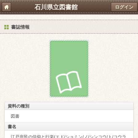
石川県立図書館
ログイン
書誌情報
資料の種別
図書
書名
江戸庶民の信仰と行楽(エド/ショミン/ノ/シンコウ/ト/コウラ