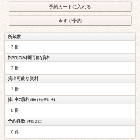
予約カートに入れる
今すぐ予約
所蔵数
3 冊
館内でのみ利用可能な資料
2 冊
貸出可能な資料
1 冊
貸出中の資料
（割当または回送中含む）
0 冊
予約件数
（割当含む）
0 件