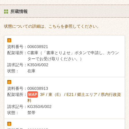
所蔵情報
状態についての詳細は、こちらを参照してください。
1
資料番号：
006038921
配架場所：
C書庫（「書庫とりよせ」ボタンで申請し、カウン
ターでお受け取りください。）
請求記号：
K350/6/002
状態：
在庫
2
資料番号：
006038913
配架場所：
MAP
3F / 東（E） / E21 / 郷土エリア / 県内行政資
料
請求記号：
KG350/6/002
状態：
禁帯
3