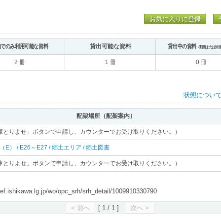
お気に入りに登録
内でのみ利用可能な資料
貸出可能な資料
貸出中の資料
（割当または回
2 冊
1 冊
0 冊
状態につい
配架場所（配架案内）
庫とりよせ」ボタンで申請し、カウンターでお受け取りください。）
 東（E） / E26～E27 / 郷土エリア / 郷土図書
庫とりよせ」ボタンで申請し、カウンターでお受け取りください。）
shikawa.lg.jp/wo/opc_srh/srh_detail/1009910330790
< 前へ
[ 1 / 1 ]
次へ >