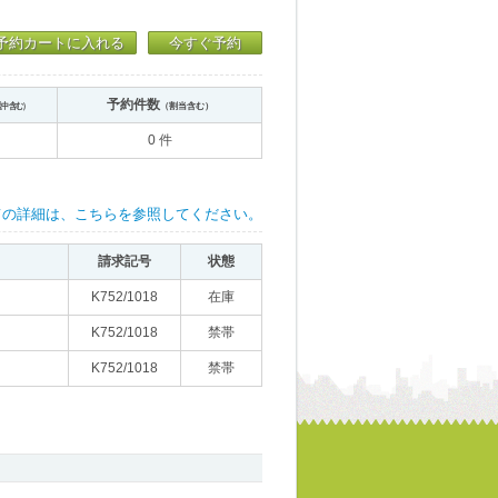
予約カートに入れる
今すぐ予約
予約件数
送中含む）
（割当含む）
0 件
ての詳細は、こちらを参照してください。
請求記号
状態
K752/1018
在庫
K752/1018
禁帯
K752/1018
禁帯