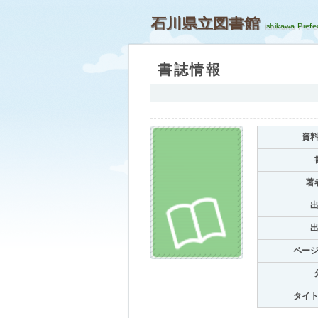
石川県立図書館
書誌情報
資
著
ペー
タイ