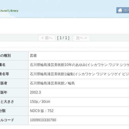
ホ
< 前へ
[ 1 / 1 ]
次へ >
料の種別
図書
書名
石川県輪島漆芸美術館10年のあゆみ(イシカワケン ワジマ シツゲ
者名等
石川県輪島漆芸美術館∥編集(イシカワケン ワジマ シツゲイ ビジ
出版者
石川県輪島漆芸美術館／輪島
出版年
2002.3
ジと大きさ
150p／30cm
分類
NDC9 版：752
トルコード
1009910330790