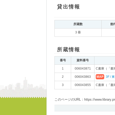
貸出情報
所蔵数
館
3 冊
所蔵情報
番号
資料番号
1
006043871
C書庫（「書
2
006043863
MAP
3F /
3
006043855
C書庫（「書
このページのURL：https://www.library.pref.i