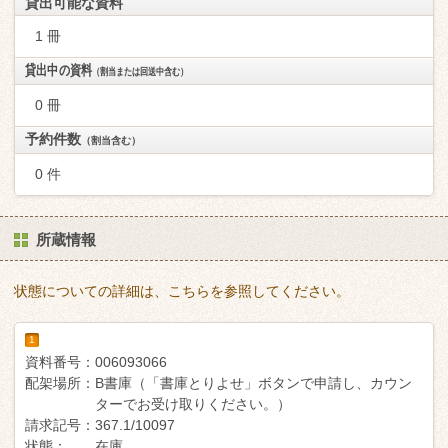
貸出可能な資料
1 冊
貸出中の資料
（割当または回送中含む）
0 冊
予約件数
（割当含む）
0 件
所蔵情報
状態についての詳細は、こちらを参照してください。
1
資料番号：
006093066
配架場所：
B書庫（「書庫とりよせ」ボタンで申請し、カウン
ターでお受け取りください。）
請求記号：
367.1/10097
状態：
在庫