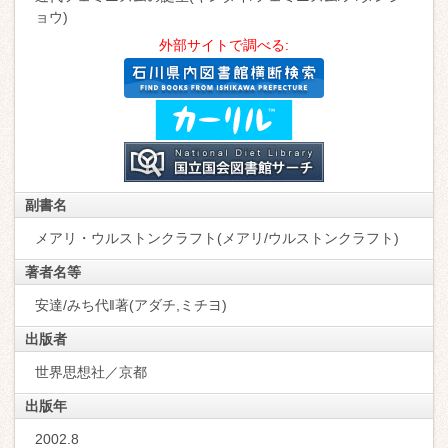
ョウ)
外部サイトで調べる:
副書名
メアリ・ウルストンクラフト(メアリ/ウルストンクラフト)
著者名等
安達/みち代‖著(アダチ,ミチヨ)
出版者
世界思想社／京都
出版年
2002.8