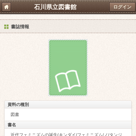
石川県立図書館
ログイン
書誌情報
資料の種別
図書
書名
近代フェミニズムの誕生(キンダイ/フェミニズム/ノ/タンジ