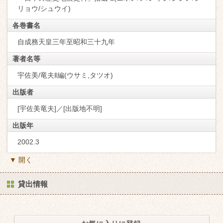
リョウ/シュウイ)
各巻書名
自成務天皇三年至昭和三十九年
著者名等
宇佐美/竜夫‖編(ウサミ,タツオ)
出版者
[宇佐美竜夫]／[出版地不明]
出版年
2002.3
▼ 開く
貸出情報