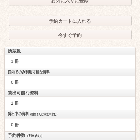
お気に入りに登録
予約カートに入れる
今すぐ予約
所蔵数
1 冊
館内でのみ利用可能な資料
0 冊
貸出可能な資料
1 冊
貸出中の資料
（割当または回送中含む）
0 冊
予約件数
（割当含む）