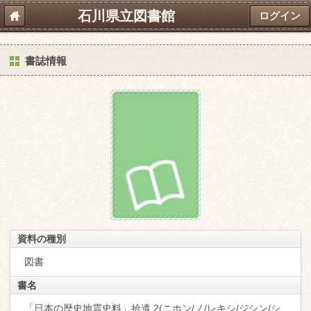
石川県立図書館
ログイン
書誌情報
資料の種別
図書
書名
「日本の歴史地震史料」拾遺 2(ニホン/ノ/レキシ/ジシン/シ