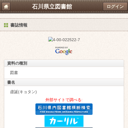
石川県立図書館
ログイン
書誌情報
資料の種別
図書
書名
虚誕(キョタン)
外部サイトで調べる: