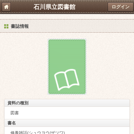
石川県立図書館
ログイン
書誌情報
資料の種別
図書
書名
修養雑話(シュウヨウ/ザツワ)