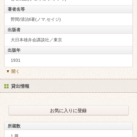
著者名等
野間/清治‖著(ノマ,セイジ)
出版者
大日本雄弁会講談社／東京
出版年
1931
▼ 開く
貸出情報
お気に入りに登録
所蔵数
1 冊