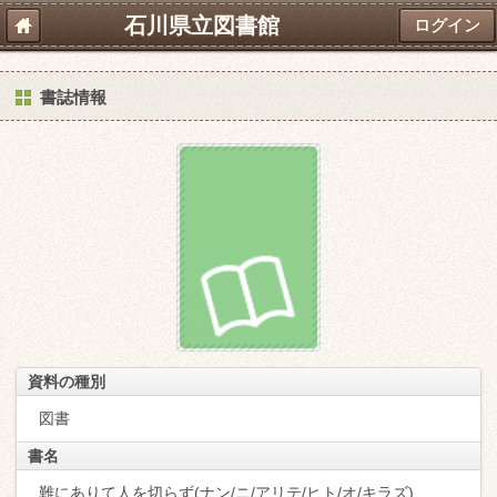
石川県立図書館
ログイン
書誌情報
資料の種別
図書
書名
難にありて人を切らず(ナン/ニ/アリテ/ヒト/オ/キラズ)