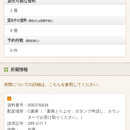
貸出可能な資料
1 冊
貸出中の資料
（割当または回送中含む）
0 冊
予約件数
（割当含む）
0 件
所蔵情報
状態についての詳細は、こちらを参照してください。
1
資料番号：
006376834
配架場所：
C書庫（「書庫とりよせ」ボタンで申請し、カウン
ターでお受け取りください。）
請求記号：
289.1/ｲﾃ ﾅ
状態：
在庫