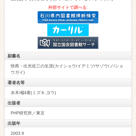
外部サイトで調べる:
副書名
快商・出光佐三の生涯(カイショウ/イデミツ/サゾウ/ノ/ショ
ウガイ)
著者名等
水木/楊‖著(ミズキ,ヨウ)
出版者
PHP研究所／東京
出版年
2003.9