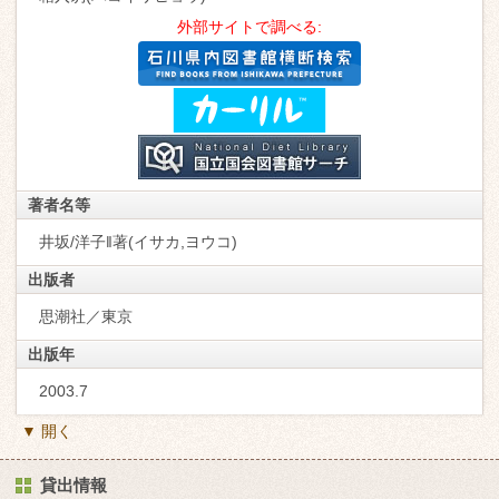
外部サイトで調べる:
著者名等
井坂/洋子‖著(イサカ,ヨウコ)
出版者
思潮社／東京
出版年
2003.7
▼ 開く
貸出情報