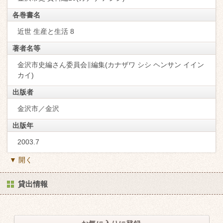
各巻書名
近世 生産と生活 8
著者名等
金沢市史編さん委員会∥編集(カナザワ シシ ヘンサン イイン
カイ)
出版者
金沢市／金沢
出版年
2003.7
▼ 開く
貸出情報