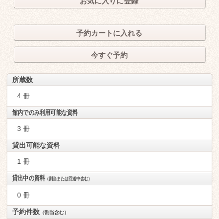
お気に入りに登録
予約カートに入れる
今すぐ予約
所蔵数
4 冊
館内でのみ利用可能な資料
3 冊
貸出可能な資料
1 冊
貸出中の資料
（割当または回送中含む）
0 冊
予約件数
（割当含む）