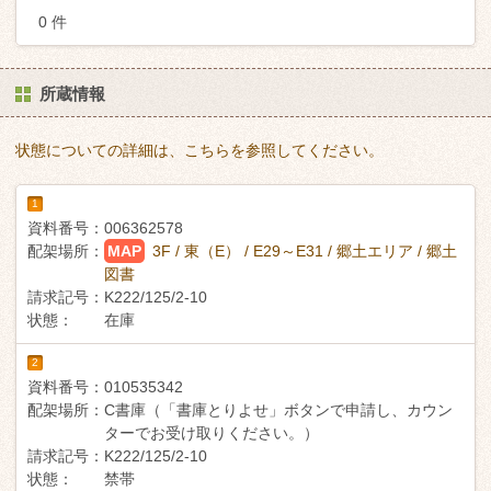
0 件
所蔵情報
状態についての詳細は、こちらを参照してください。
1
資料番号：
006362578
配架場所：
MAP
3F / 東（E） / E29～E31 / 郷土エリア / 郷土
図書
請求記号：
K222/125/2-10
状態：
在庫
2
資料番号：
010535342
配架場所：
C書庫（「書庫とりよせ」ボタンで申請し、カウン
ターでお受け取りください。）
請求記号：
K222/125/2-10
状態：
禁帯