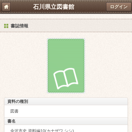
石川県立図書館
ログイン
書誌情報
資料の種別
図書
書名
金沢市史 資料編10(カナザワ シシ)