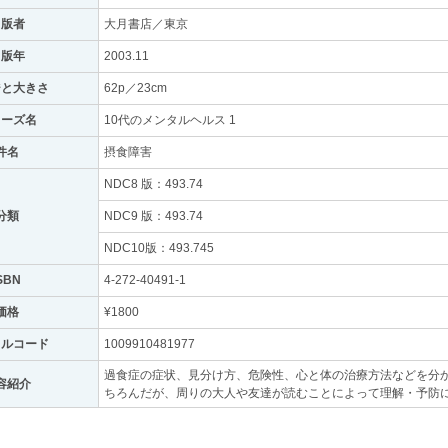
出版者
大月書店／東京
出版年
2003.11
ジと大きさ
62p／23cm
リーズ名
10代のメンタルヘルス 1
件名
摂食障害
NDC8 版：493.74
分類
NDC9 版：493.74
NDC10版：493.745
SBN
4-272-40491-1
価格
¥1800
トルコード
1009910481977
過食症の症状、見分け方、危険性、心と体の治療方法などを分
容紹介
ちろんだが、周りの大人や友達が読むことによって理解・予防