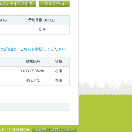
予約カートに入れる
今すぐ予約
予約件数
送中含む）
（割当含む）
0 件
ての詳細は、こちらを参照してください。
請求記号
状態
Y493.7/10528/1
在庫
498/ｼﾞ/1
在庫
このページのトップへ
 All rights reserved.