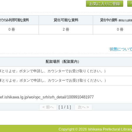
お気に入りに登録
内でのみ利用可能な資料
貸出可能な資料
貸出中の資料
（割当または回
0 冊
2 冊
0 冊
状態につい
配架場所（配架案内）
庫とりよせ」ボタンで申請し、カウンターでお受け取りください。）
庫とりよせ」ボタンで申請し、カウンターでお受け取りください。）
shikawa.lg.jp/wo/opc_srh/srh_detail/1009910481977
< 前へ
[ 1 / 1 ]
次へ >
Copyright © 2026 Ishikawa Prefectural Library.