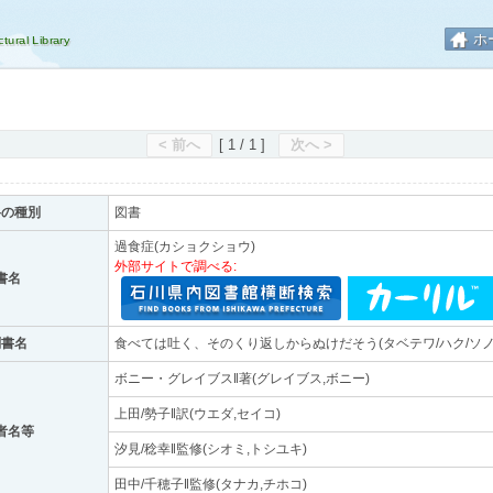
ホ
< 前へ
[ 1 / 1 ]
次へ >
料の種別
図書
過食症(カショクショウ)
外部サイトで調べる:
書名
副書名
食べては吐く、そのくり返しからぬけだそう(タベテワ/ハク/ソノ/
ボニー・グレイブス‖著(グレイブス,ボニー)
上田/勢子‖訳(ウエダ,セイコ)
者名等
汐見/稔幸‖監修(シオミ,トシユキ)
田中/千穂子‖監修(タナカ,チホコ)