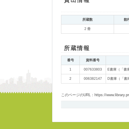
貸出情報
所蔵数
館
2 冊
所蔵情報
番号
資料番号
1
007633803
E書庫（「書
2
006382147
D書庫（「書
このページのURL：https://www.library.pref.i