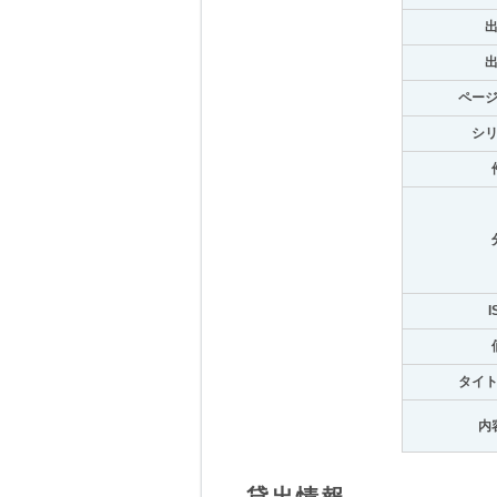
ペー
シ
I
タイ
内