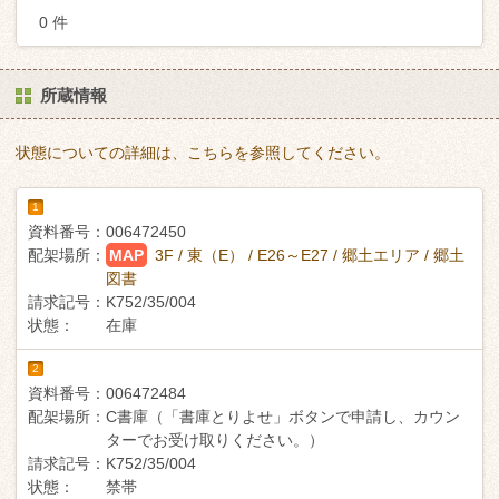
0 件
所蔵情報
状態についての詳細は、こちらを参照してください。
1
資料番号：
006472450
配架場所：
MAP
3F / 東（E） / E26～E27 / 郷土エリア / 郷土
図書
請求記号：
K752/35/004
状態：
在庫
2
資料番号：
006472484
配架場所：
C書庫（「書庫とりよせ」ボタンで申請し、カウン
ターでお受け取りください。）
請求記号：
K752/35/004
状態：
禁帯