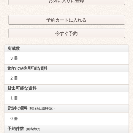
お気に入りに登録
予約カートに入れる
今すぐ予約
所蔵数
3 冊
館内でのみ利用可能な資料
2 冊
貸出可能な資料
1 冊
貸出中の資料
（割当または回送中含む）
0 冊
予約件数
（割当含む）