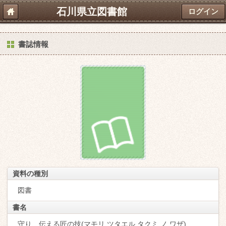
石川県立図書館
ログイン
書誌情報
資料の種別
図書
書名
守り、伝える匠の技(マモリ ツタエル タクミ ノ ワザ)