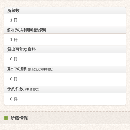
所蔵数
1 冊
館内でのみ利用可能な資料
1 冊
貸出可能な資料
0 冊
貸出中の資料
（割当または回送中含む）
0 冊
予約件数
（割当含む）
0 件
所蔵情報