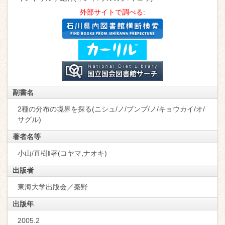
外部サイトで調べる:
副書名
2種の分布の境界を探る(ニシュ/ノ/ブンプ/ノ/キョウカイ/オ/
サグル)
著者名等
小山/直樹‖著(コヤマ,ナオキ)
出版者
東海大学出版会／秦野
出版年
2005.2