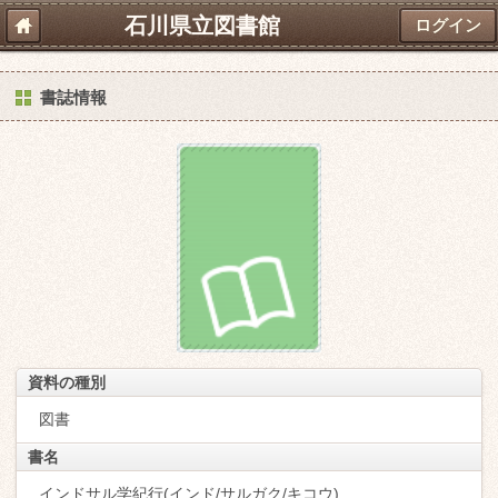
石川県立図書館
ログイン
書誌情報
資料の種別
図書
書名
インドサル学紀行(インド/サルガク/キコウ)