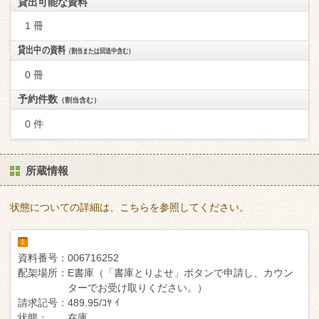
貸出可能な資料
1 冊
貸出中の資料
（割当または回送中含む）
0 冊
予約件数
（割当含む）
0 件
所蔵情報
状態についての詳細は、こちらを参照してください。
1
資料番号：
006716252
配架場所：
E書庫（「書庫とりよせ」ボタンで申請し、カウン
ターでお受け取りください。）
請求記号：
489.95/ｺﾔ ｲ
状態：
在庫